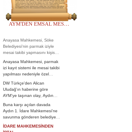
bu karar sonrasında yasa
dedi.
koyucunun yeni bir düzenleme
yapacağı kanaatini
taşımadığımızı da belirtmek
AYM'DEN EMSAL MESAI KARARI: PARMAK IZI ILE TAKIP HAK IHLALI!
istiyoruz."
Anayasa Mahkemesi, Söke
Belediyesi'nin parmak iziyle
mesai takibi yapmasını kişisel
verilerin korunması hakkının
Anayasa Mahkemesi, parmak
ihlali olarak değerlendirdi.
izi kayıt sistemi ile mesai takibi
yapılması nedeniyle özel
hayata saygı hakkı
DW Türkçe'den Alican
kapsamında kişisel verilerin
Uludağ'ın haberine göre
korunmasını isteme hakkının
AYM'ye taşınan olay, Aydın
ihlal edildiğine karar verdi.
Söke Belediyesi'nde yaşandı.
Buna karşı açılan davada
Mahkeme, parmak izi
R.Ş. adlı memur, belediyede
Aydın 1. İdare Mahkemesi'ne
uygulamasından vazgeçilmesi
2016'dan itibaren parmak izi
savunma gönderen belediye,
için yeniden yargılama
sistemi ile mesai takibi
"uygulamanın kamu hizmetinin
yapılmasına hükmetti.
İDARE MAHKEMESİNDEN
yapılmasına itiraz etti. Sistemin
etkin yürütülmesine hizmet